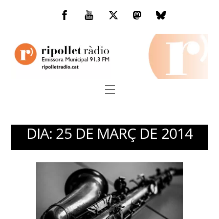
Skip
to
Facebook
You
Twitter
Mastodon
Bluesky
content
Tube
Menu
DIA:
25 DE MARÇ DE 2014