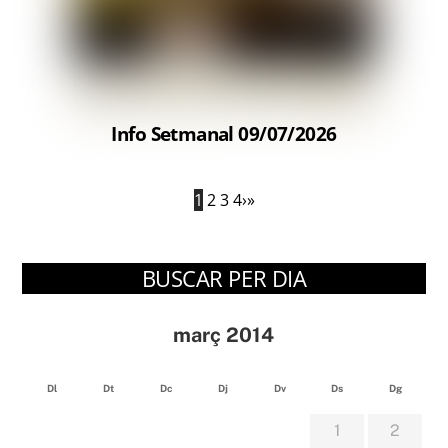
Info Setmanal 09/07/2026
1
2
3
4
›
»
BUSCAR PER DIA
març 2014
Dl
Dt
Dc
Dj
Dv
Ds
Dg
1
2