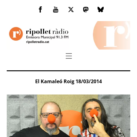
Skip
to
Facebook
You
Twitter
Mastodon
Bluesky
content
Tube
Menu
El Kamaleó Roig 18/03/2014