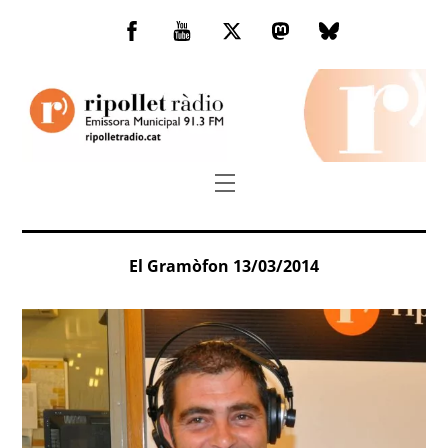
Skip
to
Facebook
You
Twitter
Mastodon
Bluesky
content
Tube
Menu
El Gramòfon 13/03/2014