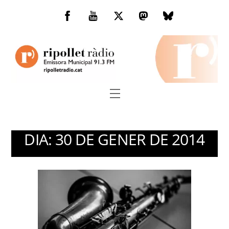
Skip
to
Facebook
You
Twitter
Mastodon
Bluesky
content
Tube
Menu
DIA:
30 DE GENER DE 2014