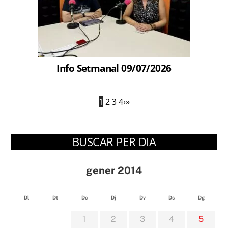
Info Setmanal 09/07/2026
1
2
3
4
›
»
BUSCAR PER DIA
gener 2014
Dl
Dt
Dc
Dj
Dv
Ds
Dg
1
2
3
4
5