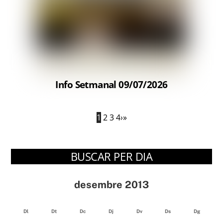
Info Setmanal 09/07/2026
1
2
3
4
›
»
BUSCAR PER DIA
desembre 2013
Dl
Dt
Dc
Dj
Dv
Ds
Dg