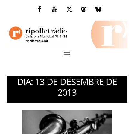
Skip
to
Facebook
You
Twitter
Mastodon
Bluesky
content
Tube
Menu
DIA:
13 DE DESEMBRE DE
2013