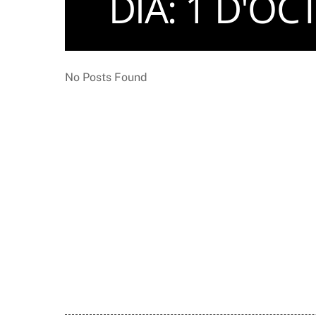
DIA:
1 D'OC
No Posts Found