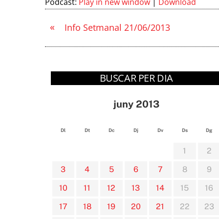
Podcast:
Play in new window
|
Download
«
Info Setmanal 21/06/2013
BUSCAR PER DIA
juny 2013
Dl
Dt
Dc
Dj
Dv
Ds
Dg
1
2
3
4
5
6
7
8
9
10
11
12
13
14
15
16
17
18
19
20
21
22
23