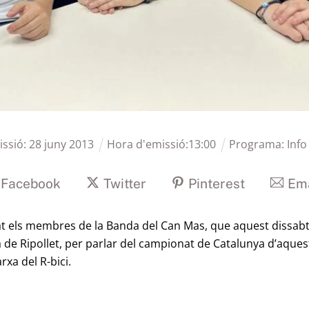
issió:
28
juny
2013
Hora d'emissió:
13
:
00
Programa:
Info
Facebook
Twitter
Pinterest
Ema
t els membres de la Banda del Can Mas, que aquest dissabte
ula de Ripollet, per parlar del campionat de Catalunya d’a
rxa del R-bici.