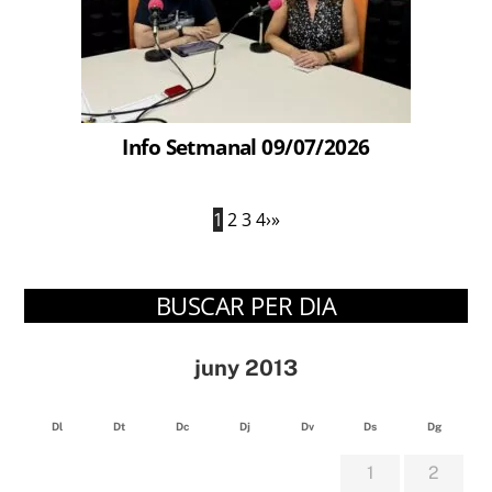
Info Setmanal 09/07/2026
1
2
3
4
›
»
BUSCAR PER DIA
juny 2013
Dl
Dt
Dc
Dj
Dv
Ds
Dg
1
2