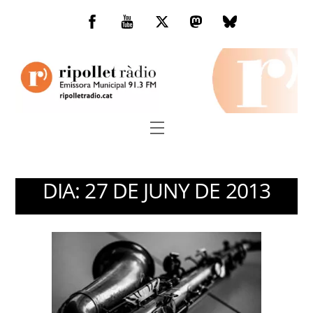
Skip
to
Facebook
You
Twitter
Mastodon
Bluesky
content
Tube
Menu
DIA:
27 DE JUNY DE 2013