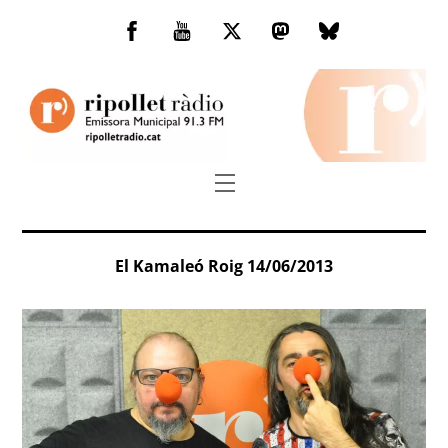
Skip
to
Facebook
You
Twitter
Mastodon
Bluesky
content
Tube
Menu
El Kamaleó Roig 14/06/2013