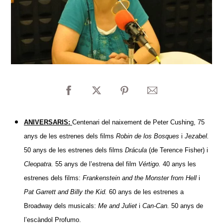
ANIVERSARIS:
Centenari del naixement de Peter Cushing, 75
anys de les estrenes dels films
Robin de los Bosques
i
Jezabel.
50 anys de les estrenes dels films
Drácula
(de Terence Fisher) i
Cleopatra.
55 anys de l’estrena del film
Vértigo.
40 anys les
estrenes dels films:
Frankenstein and the Monster from Hell
i
Pat Garrett and Billy the Kid.
60 anys de les estrenes a
Broadway dels musicals:
Me and Juliet
i
Can-Can.
50 anys de
l’escàndol Profumo.