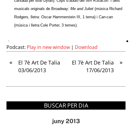
cantada per Bob Dylan). Clips d’audio del film
R3sacón.
I dels
musicals originals de Broadway:
Me and Juliet
(música Richard
Rodgers, lletra: Oscar Hammerstein III, 1 tema) i
Can-can
(música i lletra:Cole Porter, 3 temes).
Podcast:
Play in new window
|
Download
«
»
El 7è Art De Talia
El 7è Art De Talia
03/06/2013
17/06/2013
BUSCAR PER DIA
juny 2013