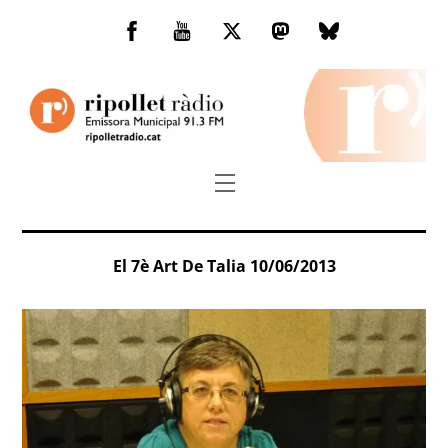
Skip
to
Facebook
You
Twitter
Mastodon
Bluesky
content
Tube
Menu
El 7è Art De Talia 10/06/2013