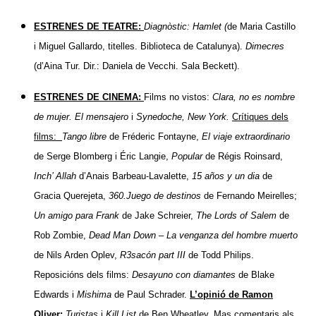
ESTRENES DE TEATRE:
Diagnòstic: Hamlet (
de Maria Castillo
i Miguel Gallardo, titelles. Biblioteca de Catalunya).
Dimecres
(d’Aina Tur. Dir.: Daniela de Vecchi. Sala Beckett).
ESTRENES DE CINEMA:
Films no vistos:
Clara, no es nombre
de mujer. El mensajero
i
Synedoche, New York.
Crítiques dels
films:
Tango libre
de Fréderic Fontayne,
El viaje extraordinario
de Serge Blomberg i Éric Langie,
Popular
de Régis Roinsard,
Inch’ Allah
d’Anais Barbeau-Lavalette,
15 años y un dia
de
Gracia Querejeta,
360.Juego de destinos
de Fernando Meirelles;
Un amigo para Frank
de Jake Schreier,
The Lords of Salem
de
Rob Zombie,
Dead Man Down – La venganza del hombre muerto
de Nils Arden Oplev,
R3sacón part III
de Todd Philips.
Reposicións dels films:
Desayuno con diamantes
de Blake
Edwards i
Mishima
de Paul Schrader.
L’opinió de Ramon
Oliver:
Turistas
i
Kill List
de Ben Wheatley. Mas comentaris als