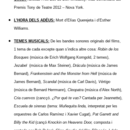
Premis Tony de Teatre 2012 – Nova York.
L’HORA DELS ADÉUS:
Mort d’Elías Querejeta i d’Esther
Williams.
TEMES MUSICALS:
De les bandes sonores originals del films,
1 tema de cada excepte quan s’indica altre cosa:
Robin de los
Bosques
(música de Erich Wolfgang Korngold, 2 temes),
Jezabel
(música de Max Steiner),
Drácula
(música de James
Bernard),
Frankenstein and the Monster from Hell
(música de
James Bernard),
Scandal
(música de Carl Davis),
Vértigo
(música de Bernard Herrmann),
Cleopatra
(música d’Alex North),
Cria cuervos
(cancçó.
¿Por qué te vas?
Cantada per Jeannette),
Escuela de sirenas
(tema:
Muñequita linda,
interpretat per les
orquestres de Carlos Ramírez i Xavier Cugat),
Pat Garrett and
Billy the Kid
(cançó
Knockin on Heavens Door,
composta i