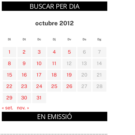
BUSCAR PER DIA
octubre 2012
Dl
Dt
Dc
Dj
Dv
Ds
Dg
1
2
3
4
5
6
7
8
9
10
11
12
13
14
15
16
17
18
19
20
21
22
23
24
25
26
27
28
29
30
31
« set.
nov. »
EN EMISSIÓ