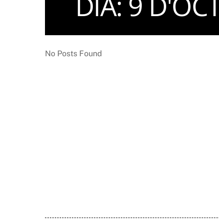
DIA:
9 D'OC
No Posts Found