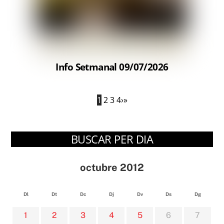
Info Setmanal 09/07/2026
1
2
3
4
›
»
BUSCAR PER DIA
octubre 2012
Dl
Dt
Dc
Dj
Dv
Ds
Dg
1
2
3
4
5
6
7