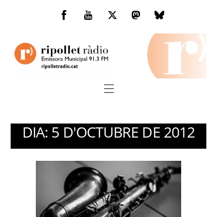
Skip
to
Facebook
You
Twitter
Mastodon
Bluesky
content
Tube
Menu
DIA:
5 D'OCTUBRE DE 2012