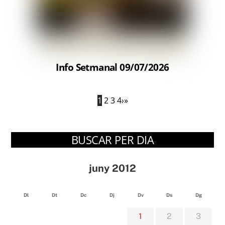
Info Setmanal 09/07/2026
1
2
3
4
›
»
BUSCAR PER DIA
juny 2012
Dl
Dt
Dc
Dj
Dv
Ds
Dg
1
2
3