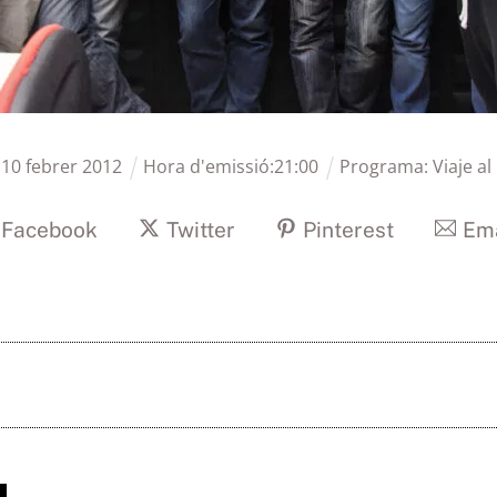
:
10
febrer
2012
Hora d'emissió:
21
:
00
Programa:
Viaje al
Facebook
Twitter
Pinterest
Ema