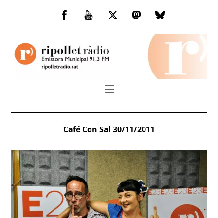
Skip
to
Facebook
You
Twitter
Mastodon
Bluesky
content
Tube
Menu
Café Con Sal 30/11/2011