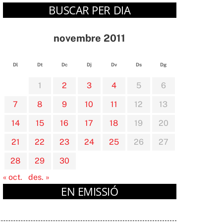
BUSCAR PER DIA
novembre 2011
Dl
Dt
Dc
Dj
Dv
Ds
Dg
1
2
3
4
5
6
7
8
9
10
11
12
13
14
15
16
17
18
19
20
21
22
23
24
25
26
27
28
29
30
« oct.
des. »
EN EMISSIÓ