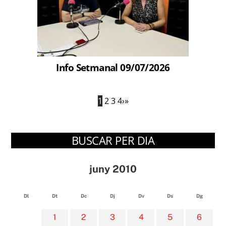
Info Setmanal 09/07/2026
1
2
3
4
›
»
BUSCAR PER DIA
juny 2010
Dl
Dt
Dc
Dj
Dv
Ds
Dg
1
2
3
4
5
6