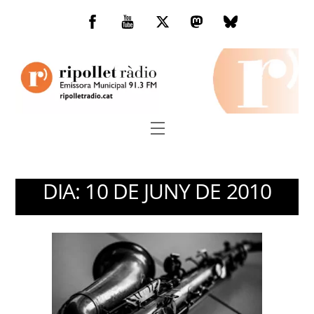
Skip
to
Facebook
You
Twitter
Mastodon
Bluesky
content
Tube
Menu
DIA:
10 DE JUNY DE 2010