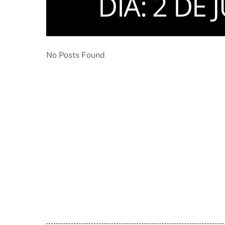
DIA:
2 DE 
No Posts Found