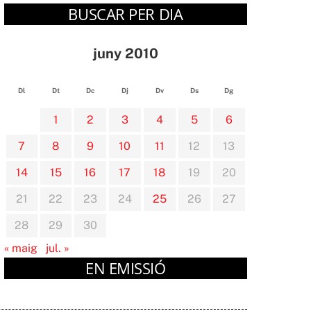
BUSCAR PER DIA
juny 2010
Dl
Dt
Dc
Dj
Dv
Ds
Dg
1
2
3
4
5
6
7
8
9
10
11
12
13
14
15
16
17
18
19
20
21
22
23
24
25
26
27
28
29
30
« maig
jul. »
EN EMISSIÓ