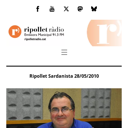
Skip
to
Facebook
You
Twitter
Mastodon
Bluesky
content
Tube
Menu
Ripollet Sardanista 28/05/2010