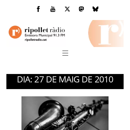
Skip
to
Facebook
You
Twitter
Mastodon
Bluesky
content
Tube
Menu
DIA:
27 DE MAIG DE 2010