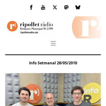
Skip
to
Facebook
You
Twitter
Mastodon
Bluesky
content
Tube
Menu
Info Setmanal 28/05/2010