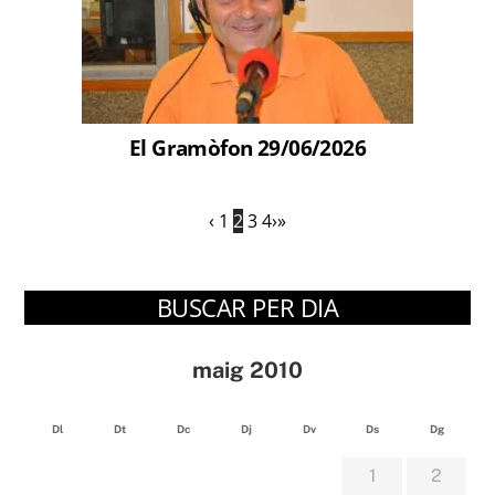
El Gramòfon 29/06/2026
‹
1
2
3
4
›
»
BUSCAR PER DIA
maig 2010
Dl
Dt
Dc
Dj
Dv
Ds
Dg
1
2