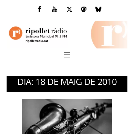
Skip
to
Facebook
You
Twitter
Mastodon
Bluesky
content
Tube
Menu
DIA:
18 DE MAIG DE 2010