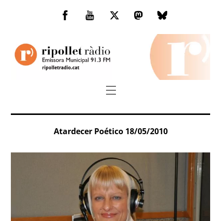
Skip
to
Facebook
You
Twitter
Mastodon
Bluesky
content
Tube
Menu
Atardecer Poético 18/05/2010