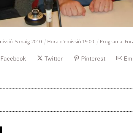
missió:
5
maig
2010
Hora d'emissió:
19
:
00
Programa:
For
Facebook
Twitter
Pinterest
Ema