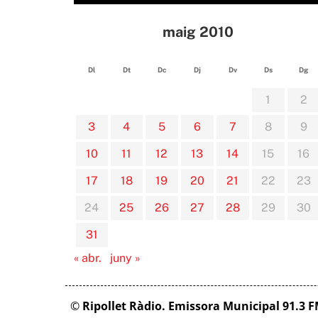
maig 2010
Dl
Dt
Dc
Dj
Dv
Ds
Dg
1
2
3
4
5
6
7
8
9
10
11
12
13
14
15
16
17
18
19
20
21
22
23
24
25
26
27
28
29
30
31
« abr.
juny »
©
Ripollet Ràdio. Emissora Municipal 91.3 