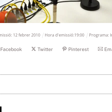
missió:
12
febrer
2010
Hora d'emissió:
19
:
00
Programa:
I
Facebook
Twitter
Pinterest
Ema