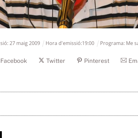
sió:
27
maig
2009
Hora d'emissió:
19
:
00
Programa:
Me s
Facebook
Twitter
Pinterest
Ema