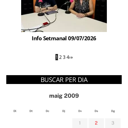
Info Setmanal 09/07/2026
1
2
3
4
›
»
BUSCAR PER DIA
maig 2009
Dl
Dt
Dc
Dj
Dv
Ds
Dg
1
2
3