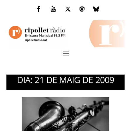
Skip
to
Facebook
You
Twitter
Mastodon
Bluesky
content
Tube
Menu
DIA:
21 DE MAIG DE 2009