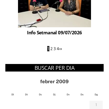
Info Setmanal 09/07/2026
1
2
3
4
›
»
BUSCAR PER DIA
febrer 2009
Dl
Dt
Dc
Dj
Dv
Ds
Dg
1