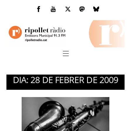
Skip
to
Facebook
You
Twitter
Mastodon
Bluesky
content
Tube
Menu
DIA:
28 DE FEBRER DE 2009