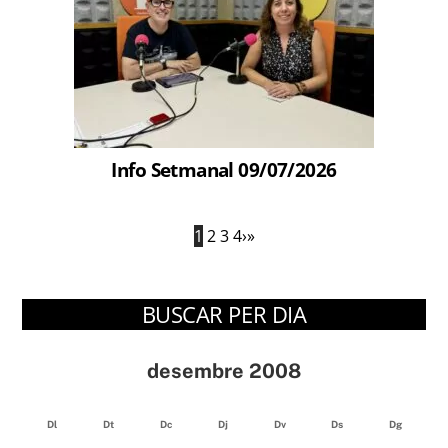
Info Setmanal 09/07/2026
1
2
3
4
›
»
BUSCAR PER DIA
desembre 2008
Dl
Dt
Dc
Dj
Dv
Ds
Dg