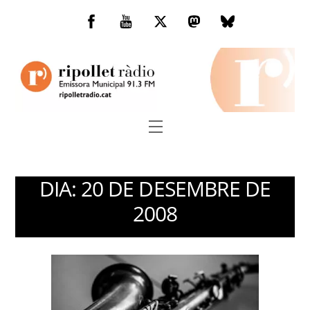
Skip
to
Facebook
You
Twitter
Mastodon
Bluesky
content
Tube
Menu
DIA:
20 DE DESEMBRE DE
2008