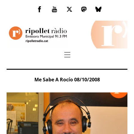
Skip
to
Facebook
You
Twitter
Mastodon
Bluesky
content
Tube
Menu
Me Sabe A Rocío 08/10/2008