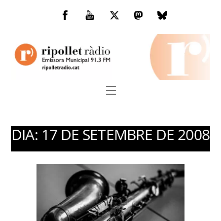
Skip
to
Facebook
You
Twitter
Mastodon
Bluesky
content
Tube
Menu
DIA:
17 DE SETEMBRE DE 2008