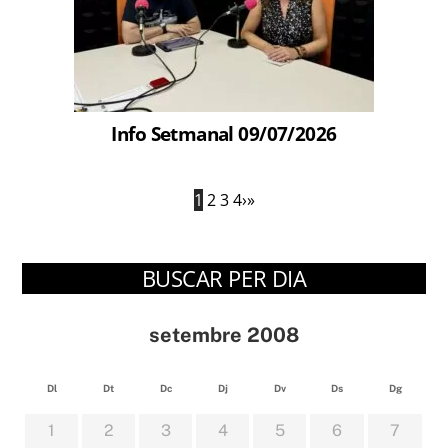
Info Setmanal 09/07/2026
1
2
3
4
›
»
BUSCAR PER DIA
setembre 2008
Dl
Dt
Dc
Dj
Dv
Ds
Dg
1
2
3
4
5
6
7