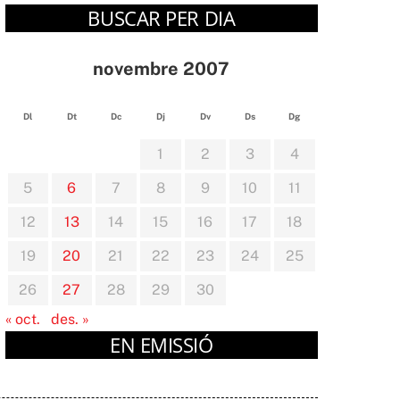
BUSCAR PER DIA
novembre 2007
Dl
Dt
Dc
Dj
Dv
Ds
Dg
1
2
3
4
5
6
7
8
9
10
11
12
13
14
15
16
17
18
19
20
21
22
23
24
25
26
27
28
29
30
« oct.
des. »
EN EMISSIÓ