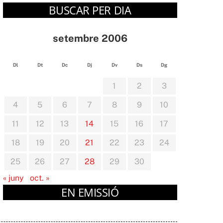
BUSCAR PER DIA
setembre 2006
Dl
Dt
Dc
Dj
Dv
Ds
Dg
1
2
3
4
5
6
7
8
9
10
11
12
13
14
15
16
17
18
19
20
21
22
23
24
25
26
27
28
29
30
« juny
oct. »
EN EMISSIÓ