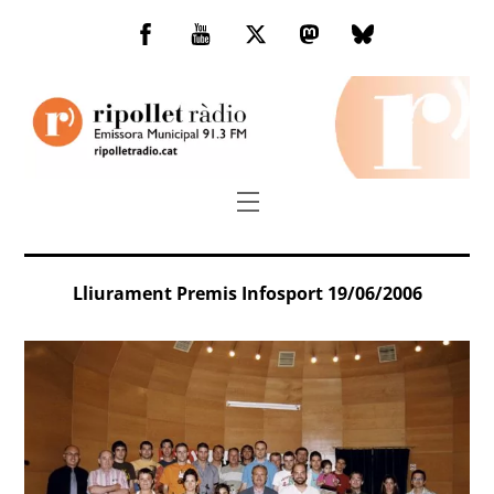
Skip
to
Facebook
You
Twitter
Mastodon
Bluesky
content
Tube
Menu
Lliurament Premis Infosport 19/06/2006