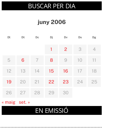
BUSCAR PER DIA
juny 2006
Dl
Dt
Dc
Dj
Dv
Ds
Dg
1
2
3
4
5
6
7
8
9
10
11
12
13
14
15
16
17
18
19
20
21
22
23
24
25
26
27
28
29
30
« maig
set. »
EN EMISSIÓ