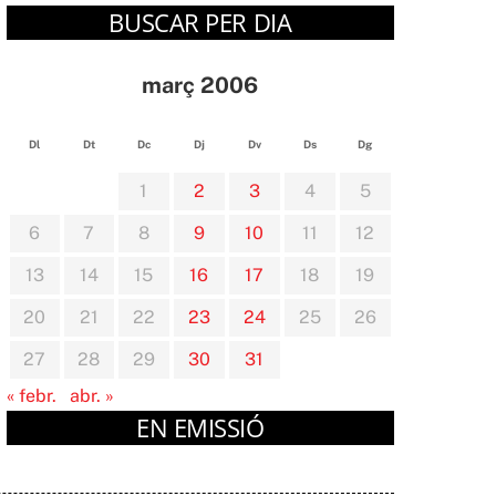
BUSCAR PER DIA
març 2006
Dl
Dt
Dc
Dj
Dv
Ds
Dg
1
2
3
4
5
6
7
8
9
10
11
12
13
14
15
16
17
18
19
20
21
22
23
24
25
26
27
28
29
30
31
« febr.
abr. »
EN EMISSIÓ