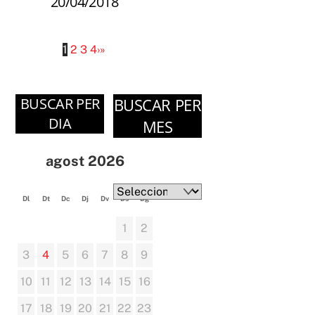
20/04/2018
1
2
3
4
›
»
BUSCAR PER
BUSCAR PER
DIA
MES
Arxius
agost 2026
Arxius
Dl
Dt
Dc
Dj
Dv
Ds
Dg
1
2
3
4
5
6
7
8
9
10
11
12
13
14
15
16
17
18
19
20
21
22
23