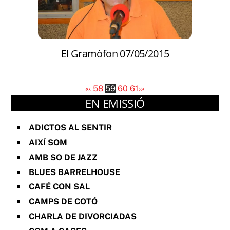
El Gramòfon 07/05/2015
«
‹
58
59
60
61
›
»
EN EMISSIÓ
ADICTOS AL SENTIR
AIXÍ SOM
AMB SO DE JAZZ
BLUES BARRELHOUSE
CAFÉ CON SAL
CAMPS DE COTÓ
CHARLA DE DIVORCIADAS