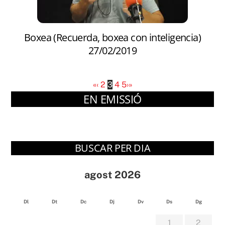
Boxea (Recuerda, boxea con inteligencia)
27/02/2019
«
‹
2
3
4
5
›
»
EN EMISSIÓ
BUSCAR PER DIA
agost 2026
Dl
Dt
Dc
Dj
Dv
Ds
Dg
1
2