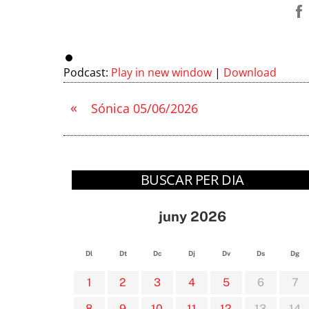
Podcast:
Play in new window
|
Download
«
Sónica 05/06/2026
BUSCAR PER DIA
juny 2026
Dl
Dt
Dc
Dj
Dv
Ds
Dg
1
2
3
4
5
6
7
8
9
10
11
12
13
14