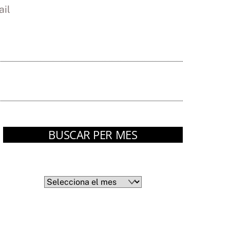
il
BUSCAR PER MES
Arxius
Arxius