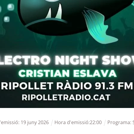
'emissió:
19
juny
2026
Hora d'emissió:
22
:
00
Programa: