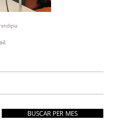
rendipia
il
BUSCAR PER MES
Arxius