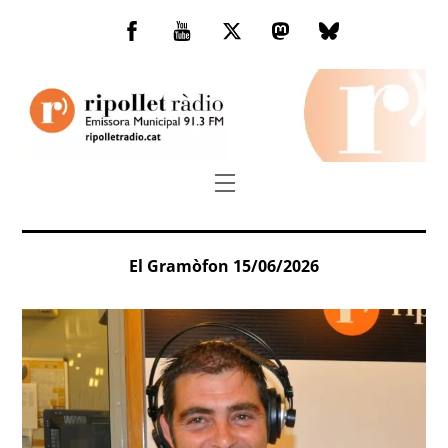
Skip
to
Facebook
You
Twitter
Mastodon
Bluesky
content
Tube
Menu
El Gramòfon 15/06/2026