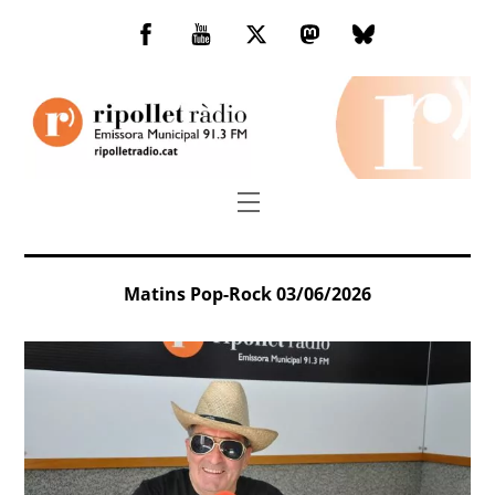
Skip
to
Facebook
You
Twitter
Mastodon
Bluesky
content
Tube
Menu
Matins Pop-Rock 03/06/2026