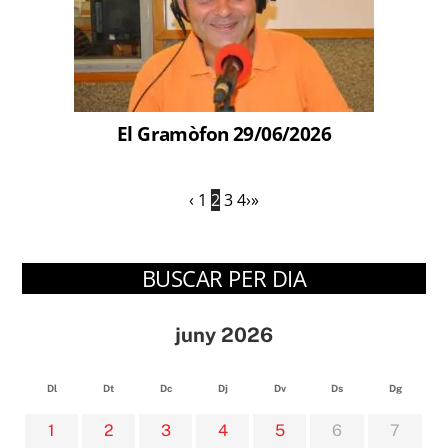
El Gramòfon 29/06/2026
‹
1
2
3
4
›
»
BUSCAR PER DIA
juny 2026
Dl
Dt
Dc
Dj
Dv
Ds
Dg
1
2
3
4
5
6
7