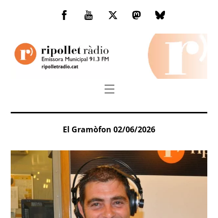
Skip
to
Facebook
You
Twitter
Mastodon
Bluesky
content
Tube
Menu
El Gramòfon 02/06/2026