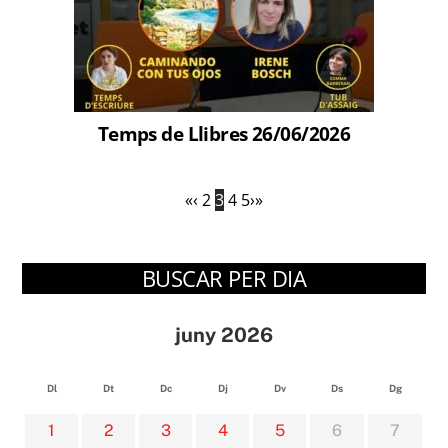
Temps de Llibres 26/06/2026
«
‹
2
3
4
5
›
»
BUSCAR PER DIA
juny 2026
Dl
Dt
Dc
Dj
Dv
Ds
Dg
1
2
3
4
5
6
7