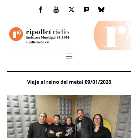
Skip
to
Facebook
You
Twitter
Mastodon
Bluesky
content
Tube
Menu
Viaje al reino del metal 09/01/2026