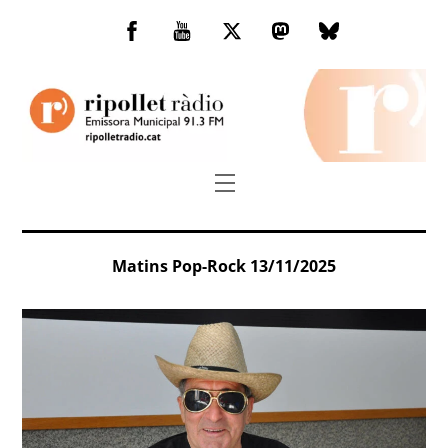
Skip
to
Facebook
You
Twitter
Mastodon
Bluesky
content
Tube
Menu
Matins Pop-Rock 13/11/2025