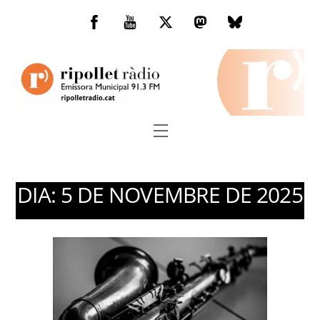
Skip
to
Facebook
You
Twitter
Mastodon
Bluesky
content
Tube
Menu
DIA:
5 DE NOVEMBRE DE 2025