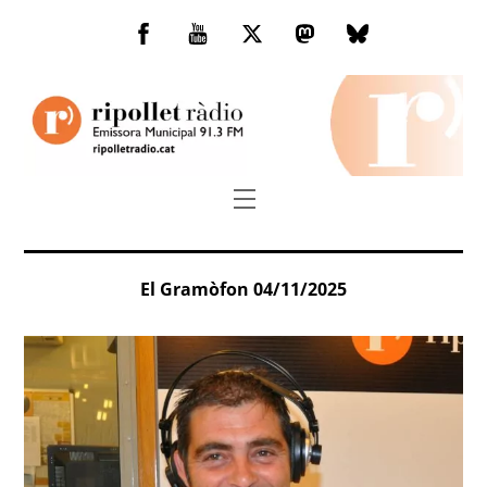
Skip
to
Facebook
You
Twitter
Mastodon
Bluesky
content
Tube
Menu
El Gramòfon 04/11/2025